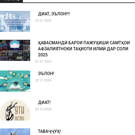
ДИҚҚАТ, ЭЪЛОН!!!
23.01.2025
ҲАВАСМАНДӢ БАРОИ ПАЖУҲИШИ САМТҲОИ
АФЗАЛИЯТНОКИ ТАҲҚИҚОТИ ИЛМӢ ДАР СОЛИ
2025
07.01.2025
ЭЪЛОН!
25.11.2024
ДИҚҚАТ!
09.10.2024
ТАВАҶҶУҲ!