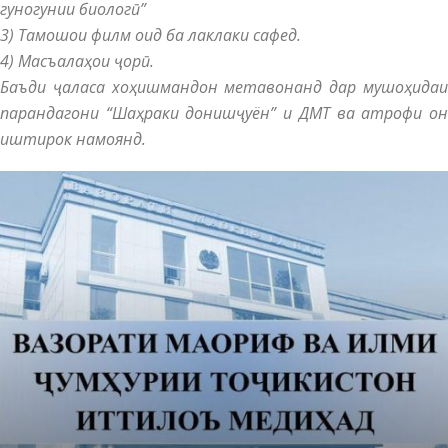
гуногунии биологӣ”
3) Тамошои филм оид ба лаклаки сафед.
4) Масъалаҳои ҷорӣ.
Баъди ҷаласа хоҳишмандон метавонанд дар мушоҳидаи
парандагони “Шаҳраки донишҷуён” и ДМТ ва атрофи он
иштирок намоянд.