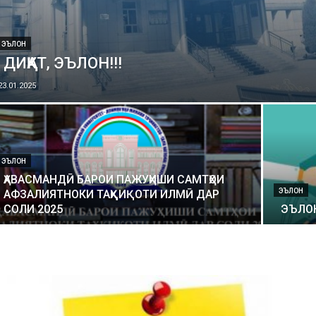
ЭЪЛОН
ДИҚҚАТ, ЭЪЛОН!!!
23.01.2025
ЭЪЛОН
ҲАВАСМАНДӢ БАРОИ ПАЖУҲИШИ САМТҲОИ
ЭЪЛОН
АФЗАЛИЯТНОКИ ТАҲҚИҚОТИ ИЛМӢ ДАР
СОЛИ 2025
ЭЪЛО