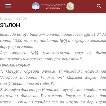
Ба аввал
ЭЪЛОН
ЭЪЛОН
Бахшида ба рӯзи байналмиллалии парандагон рӯзи 01.04.23
соати 13:00 маҷлиси навбатии ҶИД-и кафедраи зоология
баргузор мегардад.
Дар маҷлиси ҶИД мутахассисони соҳа аз дигар
ташкилоту муассисаҳо иштирок менамоянд.
Рӯзномаи маҷлис:
1) Маърӯзаи Сарвари иҷроияи Иттиҳодияи ҷамъиятии
“Алифбои табиати Тоҷикистон” Мирзоев Мирзо дар
мавзӯи “Бёрдвочинг ва сайёҳӣ”.
2) Маърӯзаи директори Иттиҳоди муҳофизати табиат ва
гуногунии биологии Тоҷикистон Раҳимов Нуралӣ дар
мавзӯи “ Озмуни Парандаи сол ва нақши он дар ҳифзи