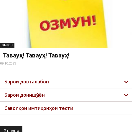
ЭЪЛОН
Таваҷҷуҳ! Таваҷҷуҳ! Таваҷҷуҳ!
09.10.2023
Барои довталабон
Барои донишҷӯён
Саволҳои имтиҳонҳои тестӣ
Эълонҳо