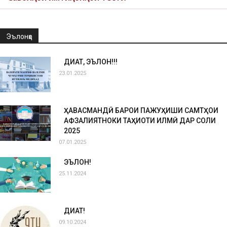
Эълонҳо
ДИҚҚАТ, ЭЪЛОН!!!
23.01.2025
ҲАВАСМАНДӢ БАРОИ ПАЖУҲИШИ САМТҲОИ
АФЗАЛИЯТНОКИ ТАҲҚИҚОТИ ИЛМӢ ДАР СОЛИ
2025
07.01.2025
ЭЪЛОН!
25.11.2024
ДИҚҚАТ!
09.10.2024