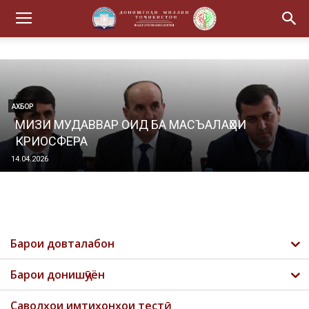
АХБОР
ТЕРРОРИЗМ ВА ЭКСТРЕМИЗМ – ТАҲДИД БА
РУШДИ ҶОМЕА
17.02.2026
Барои довталабон
Барои донишҷӯён
Саволҳои имтиҳонҳои тестӣ