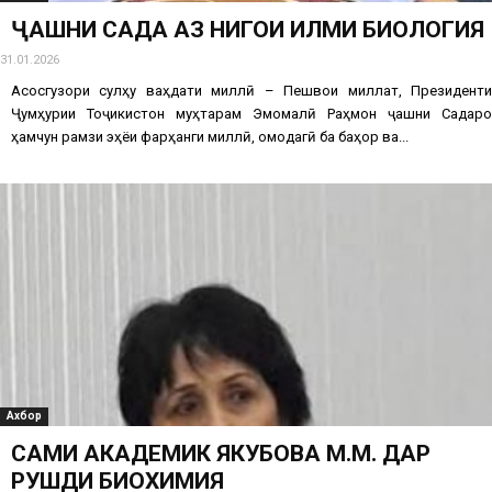
ҶАШНИ САДА АЗ НИГОҲИ ИЛМИ БИОЛОГИЯ
31.01.2026
Асосгузори сулҳу ваҳдати миллӣ – Пешвои миллат, Президенти
Ҷумҳурии Тоҷикистон муҳтарам Эмомалӣ Раҳмон ҷашни Садаро
ҳамчун рамзи эҳёи фарҳанги миллӣ, омодагӣ ба баҳор ва...
Ахбор
САҲМИ АКАДЕМИК ЯКУБОВА М.М. ДАР
РУШДИ БИОХИМИЯ