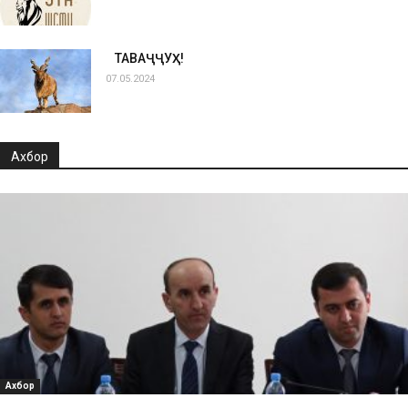
ТАВАҶҶУҲ!
07.05.2024
Ахбор
Ахбор