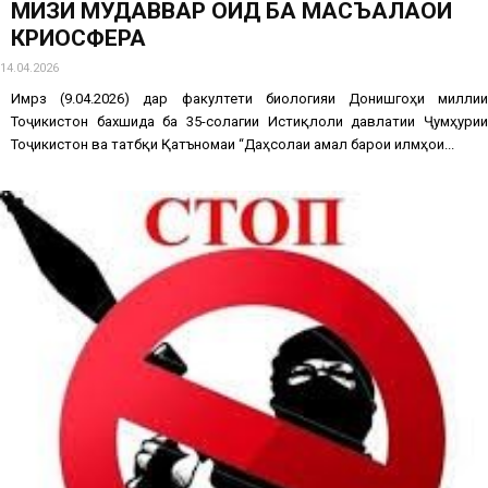
МИЗИ МУДАВВАР ОИД БА МАСЪАЛАҲОИ
КРИОСФЕРА
14.04.2026
Имрӯз (9.04.2026) дар факултети биологияи Донишгоҳи миллии
Тоҷикистон бахшида ба 35-солагии Истиқлоли давлатии Ҷумҳурии
Тоҷикистон ва татбқи Қатъномаи “Даҳсолаи амал барои илмҳои...