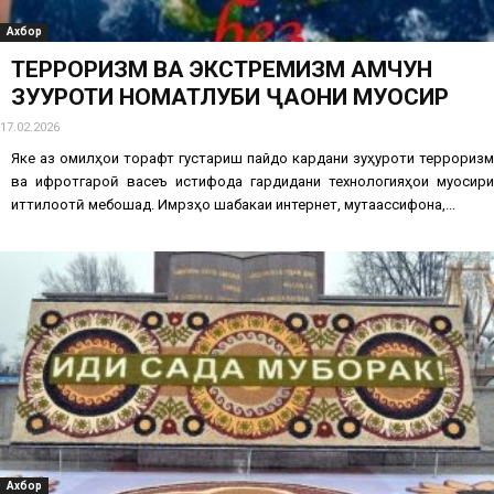
Ахбор
ТЕРРОРИЗМ ВА ЭКСТРЕМИЗМ ҲАМЧУН
ЗУҲУРОТИ НОМАТЛУБИ ҶАҲОНИ МУОСИР
17.02.2026
Яке аз омилҳои торафт густариш пайдо кардани зуҳуроти терроризм
ва ифротгароӣ васеъ истифода гардидани технологияҳои муосири
иттилоотӣ мебошад. Имрӯзҳо шабакаи интернет, мутаассифона,...
Ахбор