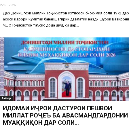
22.01.2026
Дар Донишгохи миллии Тоҷикистон ихтисоси биохимия соли 1972 дар
асоси қарори Кумитаи банақшагирии давлатии назди Шурои Вазирони
ҶШС Тоҷикистон таъсис дода шуд, ки дар...
Ахбор
ИДОМАИ ИҶРОИ ДАСТУРҲОИ ПЕШВОИ
МИЛЛАТ РОҶЕЪ БА ҲАВАСМАНДГАРДОНИИ
МУҲАҚҚИҚОН ДАР СОЛИ...