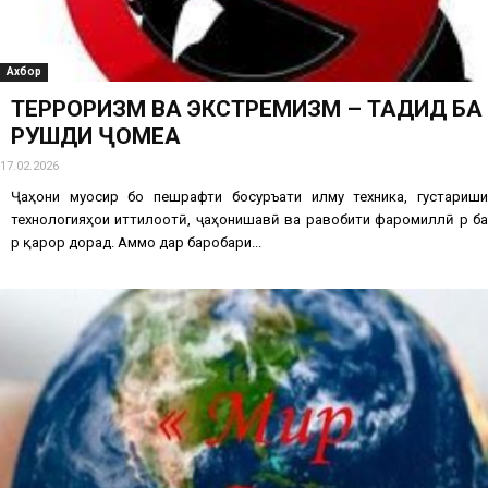
Ахбор
ТЕРРОРИЗМ ВА ЭКСТРЕМИЗМ – ТАҲДИД БА
РУШДИ ҶОМЕА
17.02.2026
Ҷаҳони муосир бо пешрафти босуръати илму техника, густариши
технологияҳои иттилоотӣ, ҷаҳонишавӣ ва равобити фаромиллӣ рӯ ба
рӯ қарор дорад. Аммо дар баробари...