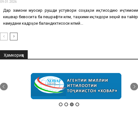
09.01.2026
Дар замони муосир рушди устувори соҳаҳои иқтисодию иҷтимоии
кишвар бевосита ба пешрафти илм, таҳкими иқтидори зеҳнӣ ва тайёр
намудани кадрҳои баландихтисоси илмӣ...
Ҳамкориҳо