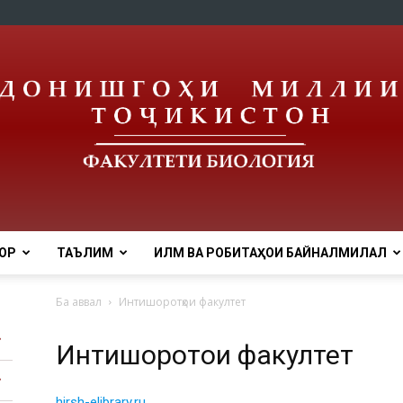
ОР
ТАЪЛИМ
ИЛМ ВА РОБИТАҲОИ БАЙНАЛМИЛАЛӢ
tnu
Ба аввал
Интишоротҳои факултет
Интишоротҳои факултет
hirsh-elibrary.ru_