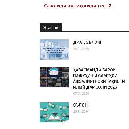
Саволҳои имтиҳонҳои тестӣ
Эълонҳо
ДИҚҚАТ, ЭЪЛОН!!!
23.01.2025
ҲАВАСМАНДӢ БАРОИ
ПАЖУҲИШИ САМТҲОИ
АФЗАЛИЯТНОКИ ТАҲҚИҚОТИ
ИЛМӢ ДАР СОЛИ 2025
07.01.2025
ЭЪЛОН!
25.11.2024