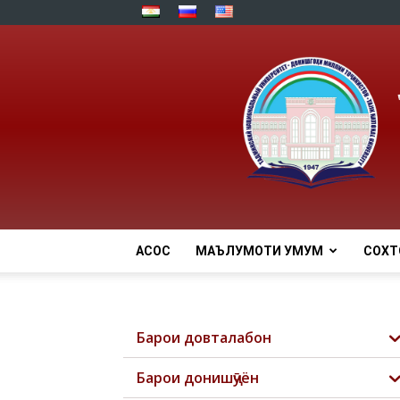
АСОСӢ
МАЪЛУМОТИ УМУМӢ
СОХТ
Барои довталабон
Барои донишҷӯён