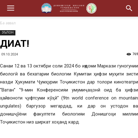
Ба аввал
ЭЪЛОН
ДИҚҚАТ!
769
09.10.2024
Санаи 12 ва 13 октябри соли 2024 бо иқдоми Маркази гуногунии
биологӣ ва бехатарии биологии Кумитаи ҳифзи муҳити зисти
назди Ҳукумати Ҷумҳурии Тоҷикистон дар толори кинотеатри
“Ватан” “9-мин Конференсияи умумиҷаҳонӣ оид ба ҳифзи
ҳайвоноти ҷуфтсуми кӯҳӣ” (9tn world conference on mountain
ungulates) баргузор мегардад, ки дар он устодон ва
донишҷӯёни факултети биологияи Донишгоҳи миллии
Тоҷикистон низ ширкат хоҳанд кард.