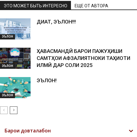
ЭТО МОЖЕТ БЫТЬ ИНТЕРЕСНО
ЕЩЕ ОТ АВТОРА
ДИҚҚАТ, ЭЪЛОН!!!
ЭЪЛОН
ҲАВАСМАНДӢ БАРОИ ПАЖУҲИШИ
САМТҲОИ АФЗАЛИЯТНОКИ ТАҲҚИҚОТИ
ИЛМӢ ДАР СОЛИ 2025
ЭЪЛОН
ЭЪЛОН!
ЭЪЛОН
Барои довталабон