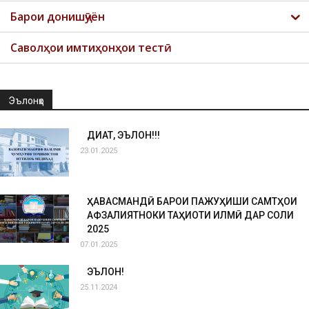
Барои донишҷӯён
Саволҳои имтиҳонҳои тестӣ
Эълонҳо
ДИҚҚАТ, ЭЪЛОН!!!
23.01.2025
ҲАВАСМАНДӢ БАРОИ ПАЖУҲИШИ САМТҲОИ
АФЗАЛИЯТНОКИ ТАҲҚИҚОТИ ИЛМӢ ДАР СОЛИ
2025
07.01.2025
ЭЪЛОН!
25.11.2024