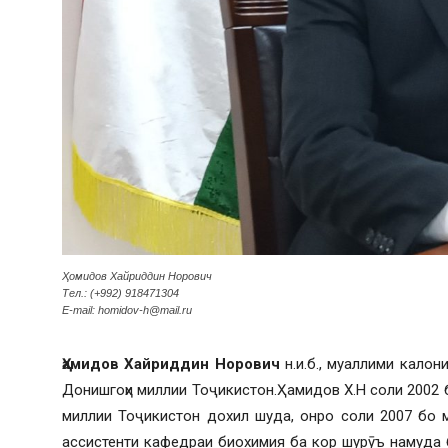
Ҳомидов Хайриддин Норович
Тел.: (+992) 918471304
E-mail: homidov-h@mail.ru
Ҳамидов Хайриддин Норович
н.и.б., муаллими кало
Донишгоҳи миллии Тоҷикистон.Ҳамидов Х.Н соли 2002 
миллии Тоҷикистон дохил шуда, онро соли 2007 бо 
ассистенти кафедраи биохимия ба кор шурӯъ намуда 