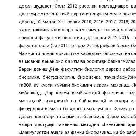
дохил шудааст. Соли 2012 рисолаи номзадиашро дар
дастгоҳи фотосинтетикӣ дар генотипҳои гуногуни пахт
доранд. Ҳамидов Х.Н. солҳои 2010, 2016, 2017, 2018, 
курси такмили ихтисосро хатм намуда, савияи дони
олимони факултети биология дар солҳои 2012-2016 ,
факултет соли (аз 2011 то соли 2015), роҳбари бахши б
Ҷаъмияти илмии донишҷӯён кафедраи биохимия ва са
ва мовини декан оид ба илм ва робитаҳои байналмила
Барои донишҷӯёни факултети биология дарсҳои лаборат
биохимия, биотехнология, биофизика, таҷрибаомӯз
тиббӣ аз курси умумии биохимия лексия мехонад. Ле
мебошанд. Дар корҳои илмӣ-методӣ фаъолона ширк
минтақавӣ, ҷумҳуриявӣ ва байналхалқӣ маводҳои и
фишурдаҳои илмиаш ба ҳамагон маълум аст. Ҳамидов Х
дарсӣ, воситаҳои таълимӣ ва барномаҳо барои мактаб
нашри дастурҳои таълимию методии «Генетикаи ҳайв
«Машғулиятҳои амалӣ аз фанни биофизика», ки бо заб