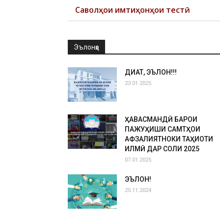
Саволҳои имтиҳонҳои тестӣ
Эълонҳо
ДИҚҚАТ, ЭЪЛОН!!!
23.01.2025
ҲАВАСМАНДӢ БАРОИ
ПАЖУҲИШИ САМТҲОИ
АФЗАЛИЯТНОКИ ТАҲҚИҚОТИ
ИЛМӢ ДАР СОЛИ 2025
07.01.2025
ЭЪЛОН!
25.11.2024