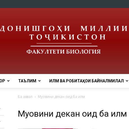
ОР
ТАЪЛИМ
ИЛМ ВА РОБИТАҲОИ БАЙНАЛМИЛАЛӢ
tnu
Ба аввал
Муовини декан оид ба илм
Муовини декан оид ба илм