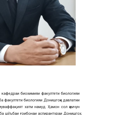
ни кафедраи биохимияи факултети биологияи
ба факултети биологияи Донишгоҳи давлатии
муваффақият хатм намуд. Ҳамон сол ҳамчун
ба шӯъбаи ғоибонаи аспирантураи Донишгоҳ