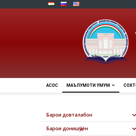
АСОСӢ
МАЪЛУМОТИ УМУМӢ
СОХТ
Барои довталабон
Барои донишҷӯён