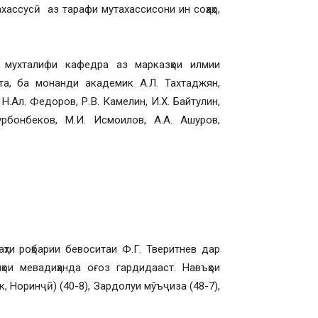
хассусӣ аз тарафи мутахассисони ин соҳаҳо,
 мухталифи кафедра аз марказҳои илмии
а, ба монанди академик А.Л. Тахтаджян,
Н.Ал. Федоров, Р.В. Камелин, И.Х. Байтулин,
урбонбеков, М.И. Исмоилов, А.А. Ашуров,
ҳти роҳбарии бевоситаи Ф.Г. Тверитнев дар
ҳои мевадиҳанда оғоз гардидааст. Навъҳои
, Норинҷӣ) (40-8), Зардолуи мӯъҷиза (48-7),