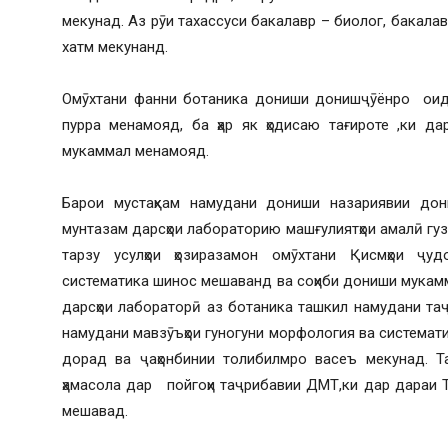
мекунад. Аз рӯи тахассуси бакалавр – биолог, бакалав
хатм мекунанд.
Омӯхтани фанни ботаника дониши донишҷӯёнро оид 
пурра менамояд, ба ҳар як ҳодисаю тағироте ,ки да
мукаммал менамояд.
Барои мустаҳкам намудани дониши назариявии до
мунтазам дарсҳои лабораторию машғулиятҳои амалӣ г
тарзу усулҳои ҳозиразамон омӯхтани Қисмҳои ҷуд
систематика шинос мешаванд ва соҳиби дониши мукам
дарсҳои лабораторӣ аз ботаника ташкил намудани та
намудани мавзӯъҳои гуногуни морфология ва системати
дорад ва ҷаҳонбинии толибилмро васеъ мекунад. Т
ҳамасола дар пойгоҳи таҷрибавии ДМТ,ки дар дараи 
мешавад.