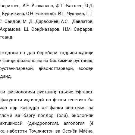
веритнев, А.Е. Агаханянс, Ф.Г. Бахтеев, Я.Д.
 Курочкина, О.Н. Елманова, И.Г. Чукавин, Г.Т.
С. Саидов, М. Д. Дарвозиев, А.С. Давлатов,
 Акрамова, Ш. Соҳибназаров, Н.М. Сафаров,
таанд.
устодони он дар баробари тадриси курсҳои
 фанҳои физиология ва биохимияи рустаниҳо,
устанипарварӣ, ҳайвонотпарварӣ, асосҳои
уданд.
и физиологияи рустаниҳо таъсис ёфтааст.
 факултети иқтисодӣ ва фанни генетика ба
мон дар кафедра аз фанҳои анатомия ва
алломӣ ва баргу поядор (олӣ), экологияи
рахтшиносӣ (дендрология), алгология (ё
ка, набототи Тоҷикистон ва Оссиёи Миёна,