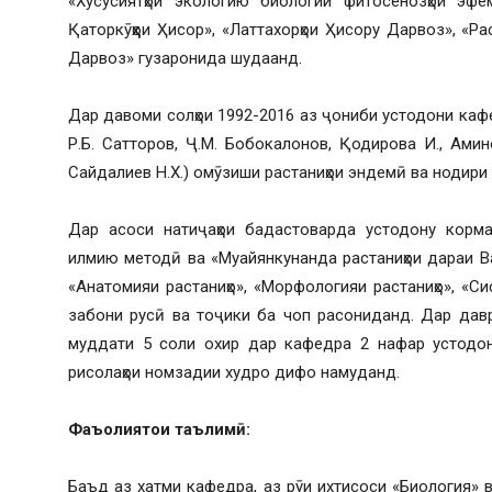
«Хусусиятҳои экологию биологии фитосенозҳои эф
Қаторкӯҳҳои Ҳисор», «Латтахорҳои Ҳисору Дарвоз», «Р
Дарвоз» гузаронида шудаанд.
Дар давоми солҳои 1992-2016 аз ҷониби устодони кафед
Р.Б. Сатторов, Ҷ.М. Бобокалонов, Қодирова И., Амино
Сайдалиев Н.Х.) омӯзиши растаниҳои эндемӣ ва нодири
Дар асоси натиҷаҳои бадастоварда устодону корм
илмию методӣ ва «Муайянкунанда растаниҳои дараи Ва
«Анатомияи растаниҳо», «Морфологияи растаниҳо», «Си
забони русӣ ва тоҷики ба чоп расониданд. Дар дав
муддати 5 соли охир дар кафедра 2 нафар устодон
рисолаҳои номзадии худро дифо намуданд.
Фаъолият
ои
таълим
ӣ
:
Баъд аз хатми кафедра, аз рӯи ихтисоси «Биология» в