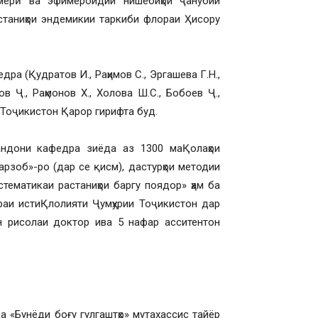
емерӣ ва эфимероидии нишебиҳои ҷанубии
астаниҳои эндемикии таркиби флораи Ҳисору
ра (Қудратов И., Раҳимов С., Эргашева Г.Н.,
в Ҷ., Раҳмонов Х., Холова Ш.С., Бобоев Ҷ.,
 Тоҷикистон Қарор гирифта буд.
андони кафедра зиёда аз 1300 маҚолаҳои
рзоб»-ро (дар се қисм), дастурҳои методии
стематикаи растаниҳои баргу поядор» ҳам ба
раи истиҚлолияти Ҷумҳурии Тоҷикистон дар
 рисолаи доктор ива 5 нафар асситентон
а «Бунёди боғу гулгаштҳо» мутахассис тайёр