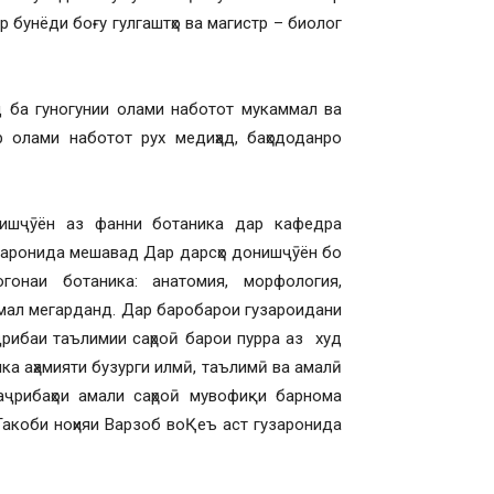
р бунёди боғу гулгаштҳо ва магистр – биолог
ба гуногунии олами наботот мукаммал ва
р олами наботот рух медиҳад, баҳододанро
нишҷӯён аз фанни ботаника дар кафедра
узаронида мешавад Дар дарсҳо донишҷӯён бо
огонаи ботаника: анатомия, морфология,
мал мегарданд. Дар баробарои гузароидани
ҷрибаи таълимии саҳроӣ барои пурра аз худ
ка аҳамияти бузурги илмӣ, таълимӣ ва амалӣ
аҷрибаҳои амали саҳроӣ мувофиқи барнома
Такоби ноҳияи Варзоб воҚеъ аст гузаронида