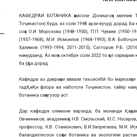
КАФЕДРАИ БОТАНИКА ҳамсоли Донишгоҳи миллии То
Тоҷикистон) буда, аз соли 1948 арзи вуҷуд дорад. Ба
соҳа О.И. Морозова (1948-1950), П.П. Чуваев (1950-19
(1957-1968), М.И. Исмоилов (1968-1993), В.А. Бобоҷон
Ҳалимов (1993-1994, 2011-2015), Сатторов Р.Б. (20
намудаанд. Аз моҳи октябри соли 2022 то ҳол сарварии
ба ӯҳда дорад.
Кафедра аз давраҳои аввали таъсисёбӣ бо марказҳои
тадҚиҚи флора ва набототи Тоҷикистон, тайёр наму
ботаника саҳмгузор аст.
Дар кафедра олимони варзида, ба монанди Қаҳрамо
Овчинников, академикҳо Н.В. Смольский, Ю.С. Носиров, 
профессор, К.В. Станюкович, В.И.Запрягаева, М.И. 
баландихтисоси соҳаи ботаника ва экологияи раста