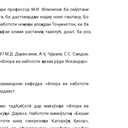
ҳбари профессор М.И. Исмоилов ба омӯхтани
а, ба дастовардҳои нодир ноил гаштанд. Бо
бототи ноҳияҳои алоҳидаи Тоҷикистон, ки ба
ифзи олами растаниҳо тааллуҚ дошт, ба роҳ
 М.Д. Дарвозиев, А.Ҷ. Ҷӯраев, С.С. Саидов,
 «Флора ва набототи ҳавзаи рӯди Искандар»-
кормандони кафедра «Флора ва набототи
шудааст.
лмию тадҚиҚотӣ дар мавзӯъҳои «Флора ва
кӯҳҳои Дарвоз, Набототи мамнӯъгоҳи «Бешаи
оти шаху сангрезаҳои Қаторкӯҳи Ҳисор»,