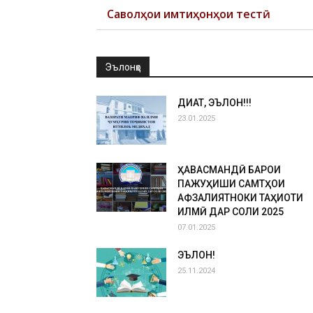
Саволҳои имтиҳонҳои тестӣ
Эълонҳо
ДИҚҚАТ, ЭЪЛОН!!!
23.01.2025
ҲАВАСМАНДӢ БАРОИ
ПАЖУҲИШИ САМТҲОИ
АФЗАЛИЯТНОКИ ТАҲҚИҚОТИ
ИЛМӢ ДАР СОЛИ 2025
07.01.2025
ЭЪЛОН!
25.11.2024