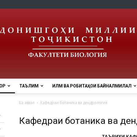
ОР
ТАЪЛИМ
ИЛМ ВА РОБИТАҲОИ БАЙНАЛМИЛАЛӢ
tnu
Ба аввал
Кафедраи ботаника ва дендрология
Кафедраи ботаника ва де
ТАЪРИХИ КАФ