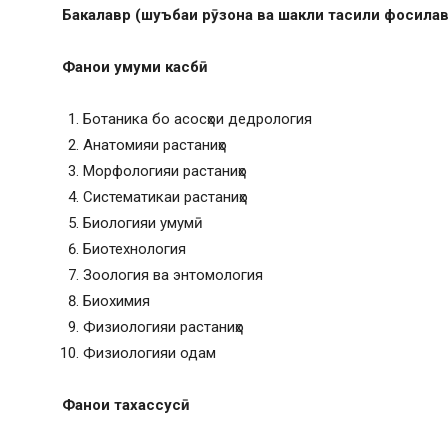
Бакалавр (шуъбаи р
ӯ
зона ва шакли та
сили фосила
Фан
ои умуми касб
ӣ
Ботаника бо асосҳои дедрология
Анатомияи растаниҳо
Морфологияи растаниҳо
Систематикаи растаниҳо
Биологияи умумӣ
Биотехнология
Зоология ва энтомология
Биохимия
Физиологияи растаниҳо
Физиологияи одам
Фан
ои тахассус
ӣ