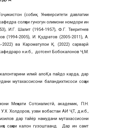
ҷикистон (собиқ Университети давлатии
 кафедра солҳои гуногун олимони номдори ин
53), И.Г. Шалит (1954-1957), Ф.Г. Тверитнев
ов (1994-2005), И. Қудратов (2005-2011), А.
16-2022) ва Кароматулои Қ. (2022) сарварӣ
 кафедраро н.и.б., дотсент Бобокалонов Ҷ.М.
 калонтарини илмӣ алоҚа пайдо карда, дар
дани мутахассисони баландихтисоси соҳаи
ни Меҳнати Сотсиалистӣ, академик, П.Н.
У.Х. Холдоров, узви вобастаи АИ ҶТ, д.и.б.,
Исмоилов дар тайёр намудани мутахассисони
ниҳо саҳми калон гузоштаанд. Дар ин самт