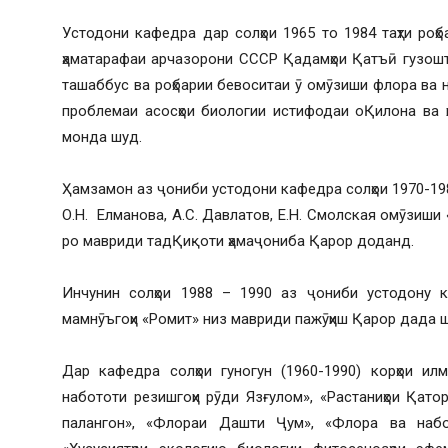
Устодони кафедра дар солҳои 1965 то 1984 таҳти ро
ҳаматарафаи арчазорони СССР Қадамҳои Қатъӣ гузошт
ташаббус ва роҳбарии бевоситаи ӯ омӯзиши флора ва на
проблемаи асосҳои биологии истифодаи оҚилона ва ҳ
монда шуд.
Ҳамзамон аз ҷониби устодони кафедра солҳои 1970-1987
О.Н. Елманова, А.С. Давлатов, Е.Н. Смолская омӯзиши
ро мавриди тадҚиқоти ҳамаҷониба Қарор доданд.
Инчунин солҳои 1988 – 1990 аз ҷониби устодону 
мамнӯъгоҳи «Ромит» низ мавриди пажӯҳиш Қарор дада 
Дар кафедра солҳои гуногун (1960-1990) корҳои и
набототи резишгоҳи рӯди Язғулом», «Растаниҳои Қатор
палангон», «Флораи Дашти Ҷум», «Флора ва набот