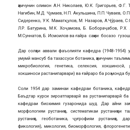
ҳамчунин олимон А.Н. Николаев, Ю.К. Григорьев, Ф.Г. Т
Нагибин, М.Д. Ҷумаев, Н.П. Акульшина, П.П. Чуваев, О.П.
Сидеренко, У.К. Маматқулов, М. Назаров, А.Ҷӯраев, С.
Л.Р. Батурина, М.К. Хоҷамова, Б. Бобораҷабов, Р.Х.
М.Суннатов, Б. Исмоилов ва ғайра саҳми босазо гузош
Дар солҳои аввали фаъолияти кафедра (1948-1954) 
умумӣ мансуб ба тахассуси ботаника, ҳамчунин таълими
микробиология, генетика, селексия, хокшиносӣ, р
хокшиноси растанипарвари) ва ғайраро ба роҳ монда б
Соли 1954 дар заминаи кафедраи ботаника, кафедра
Баъдтар курси зироатпарварӣ ва рустанипарварӣ ба
кафедраи биохимия гузаронида шуд. Дар айни за
морфологияи рустаниҳо, систематикаи рустаниҳои т
рустаниҳо, геоботаника, ҷуғрофияи рустаниҳо, да
фикология), микология, биоморфология, флорогенети