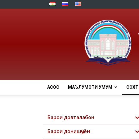
АСОСӢ
МАЪЛУМОТИ УМУМӢ
СОХТ
Барои довталабон
Барои донишҷӯён