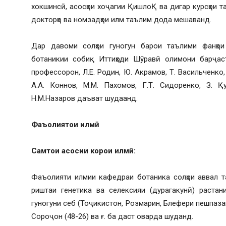
хокшинсӣ, асосҳои хоҷагии ҚишлоҚ ва дигар курсҳои та
докторҳо ва номзадҳои илм таълим дода мешаванд.
Дар давоми солҳои гуногун барои таълими фанҳои
ботаникии собиқ Иттиҳоди Шӯравӣ олимони барҷаст
профессорон, Л.Е. Родин, Ю. Акрамов, Т. Васильченко, 
А.А. Коннов, М.М. Пахомов, Г.Т. Сидоренко, З. Қ
Н.М.Назаров даъват шудаанд.
Фаъолият
ои илм
ӣ
Самт
ои
асосии
кор
ои
илм
ӣ
:
Фаъолияти илмии кафедраи ботаника солҳои аввал та
риштаи генетика ва селексияи (дурагакунӣ) растани
гуногуни себ (Тоҷикистон, Розмарин, Блефери пешпазак
Сороҷон (48-26) ва ғ. ба даст оварда шуданд.