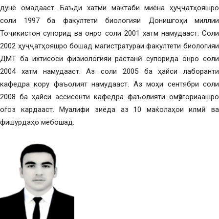
дунё омадааст. Баъди хатми мактаби миёна ҳуҷҷатҳояшро
соли 1997 ба факултети биологияи Донишгоҳи миллии
Тоҷикистон супорид ва онро соли 2001 хатм намудааст. Соли
2002 ҳуҷҷатҳояшро бошад магистратураи факултети биологияи
ДМТ ба ихтисоси физиологияи растанӣ супорида онро соли
2004 хатм намудааст. Аз соли 2005 ба ҳайси лаборанти
кафедра кору фаъолият намудааст. Аз моҳи сентябри соли
2008 ба ҳайси ассисенти кафедра фаъолияти омӯзгориаашро
оѓоз кардааст. Муалифи зиёда аз 10 маќолаҳои илмӣ ва
фишурдаҳо мебошад.