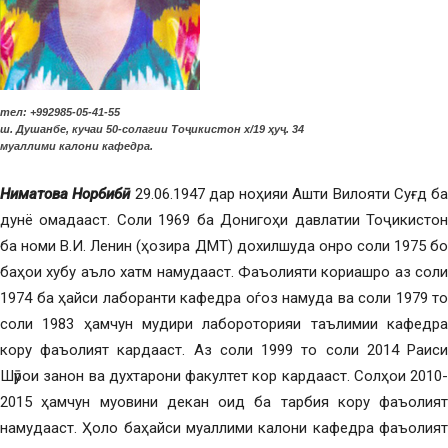
тел: +992985-05-41-55
ш. Душанбе, кучаи 50-солагии Тоҷикистон х/19 ҳуҷ. 34
муаллими калони кафедра.
Ниматова Норбибӣ
29.06.1947 дар ноҳияи Ашти Вилояти Суғд ба
дунё омадааст. Соли 1969 ба Донигоҳи давлатии Тоҷикистон
ба номи В.И. Ленин (ҳозира ДМТ) дохилшуда онро соли 1975 бо
баҳои хубу аъло хатм намудааст. Фаъолияти кориашро аз соли
1974 ба ҳайси лаборанти кафедра оѓоз намуда ва соли 1979 то
соли 1983 ҳамчун мудири лабороторияи таълимии кафедра
кору фаъолият кардааст. Аз соли 1999 то соли 2014 Раиси
Шӯрои занон ва духтарони факултет кор кардааст. Солҳои 2010-
2015 ҳамчун муовини декан оид ба тарбия кору фаъолият
намудааст. Ҳоло баҳайси муаллими калони кафедра фаъолият