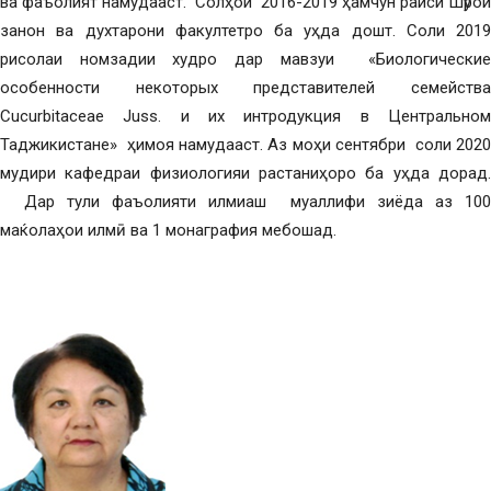
ва фаъолият намудааст. Солҳои 2016-2019 ҳамчун раиси Шӯрои
занон ва духтарони факултетро ба уҳда дошт. Соли 2019
рисолаи номзадии худро дар мавзуи «Биологические
особенности некоторых представителей семейства
Cucurbitaceae Juss. и их интродукция в Центральном
Таджикистане» ҳимоя намудааст. Аз моҳи сентябри соли 2020
мудири кафедраи физиологияи растаниҳоро ба уҳда дорад.
Дар тули фаъолияти илмиаш муаллифи зиёда аз 100
маќолаҳои илмӣ ва 1 монаграфия мебошад.