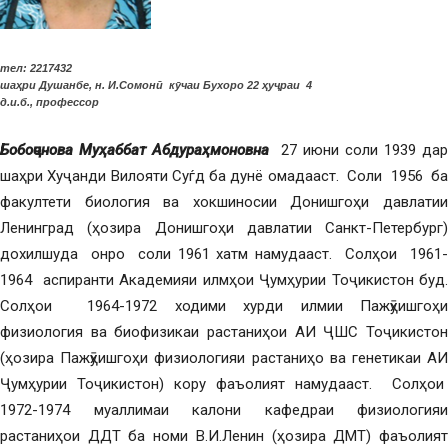
тел: 2217432
шаҳри Душанбе, н. И.Сомонӣ кӯчаи Бухоро 22 ҳуҷраи 4
д.и.б., профессор
Бобоҷонова Муҳаббат Абдураҳмоновна
27 июни соли 1939 дар
шаҳри Хуҷанди Вилояти Суѓд ба дунё омадааст. Соли 1956 ба
факултети биология ва хокшиносии Донишгоҳи давлатии
Ленинград (ҳозира Донишгоҳи давлатии Санкт-Петербург)
дохилшуда онро соли 1961 хатм намудааст. Солҳои 1961-
1964 аспиранти Академияи илмҳои Ҷумҳурии Тоҷикистон буд.
Солҳои 1964-1972 ходими хурди илмии Пажӯҳишгоҳи
физиология ва биофизикаи растаниҳои АИ ҶШС Тоҷикистон
(ҳозира Пажӯҳишгоҳи физиологияи растаниҳо ва генетикаи АИ
Ҷумҳурии Тоҷикистон) кору фаъолият намудааст. Солҳои
1972-1974 муаллимаи калони кафедраи физиологияи
растаниҳои ДДТ ба номи В.И.Ленин (ҳозира ДМТ) фаъолият