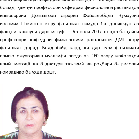
бошад ҳамчун профессори кафедраи физиологияи растаниҳои
кишоварзии Донишгоҳи аграрии Файсалободи Ҷумҳурии
исломии Покистон кору фаъолият намуда ба донишҷӯён аз
фанҳои тахасусӣ дарс мегуфт. Аз соли 2007 то ҳол ба ҳайси
профессори кафедраи физиологияи растаниҳои ДМТ кору
фаъолият дорад. Бояд ќайд кард, ки дар тули фаъолияти
илмию омузгориаш муаллифи зиёда аз 250 асару маќолаҳои
илмӣ, методӣ ва 8 дастури таълимӣ ва роҳбари 8- рисолаи
номзадиро ба уҳда дошт.