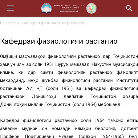
Ба аввал
Кафедраи физиологияи растаниҳо
Кафедраи физиологияи растаниҳо
Омӯзиши масъалаҳои физиологияи растаниҳо дар Тоҷикистон
ҳамчун илм аз соли 1951 шуруъ мешавад. Нахустин муасисаҳои
илмие, ки дар самти физиологияи растаниҳо фаъолият
мекарданд, инҳо шуъбаи физиологияи растании Институти
ботаникаи АИ ҶТ (соли 1951) ва кафедраи физиологияи
растаниҳои Донишгоҳи давлатии Тоҷикистон ҳозира
Донишгоҳии миллии Тоҷикистон (соли 1954) мебошанд.
Кафедра физиологияи растаниҳо соли 1954 таъсис ёфта,
аввалин мудири он номзади илмҳои биология, дотсент
Порфири Порфириевич Чуваев (солҳои 1954-1955) буд.