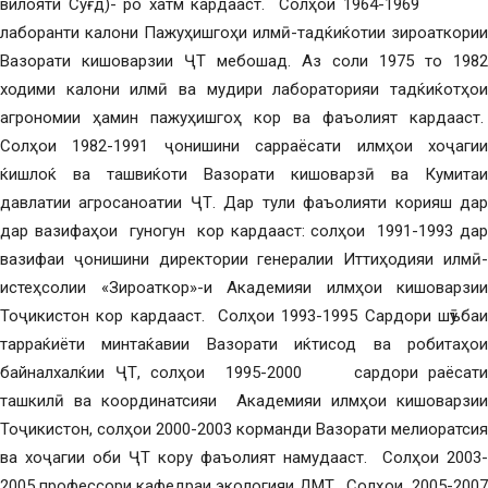
вилояти Суғд)- ро хатм кардааст. Солҳои 1964-1969
лаборанти калони Пажуҳишгоҳи илмӣ-тадќиќотии зироаткории
Вазорати кишоварзии ҶТ мебошад. Аз соли 1975 то 1982
ходими калони илмӣ ва мудири лабораторияи тадќиќотҳои
агрономии ҳамин пажуҳишгоҳ кор ва фаъолият кардааст.
Солҳои 1982-1991 ҷонишини сарраёсати илмҳои хоҷагии
ќишлоќ ва ташвиќоти Вазорати кишоварзӣ ва Кумитаи
давлатии агросаноатии ҶТ. Дар тули фаъолияти корияш дар
дар вазифаҳои гуногун кор кардааст: солҳои 1991-1993 дар
вазифаи ҷонишини директории генералии Иттиҳодияи илмӣ-
истеҳсолии «Зироаткор»-и Академияи илмҳои кишоварзии
Тоҷикистон кор кардааст. Солҳои 1993-1995 Сардори шӯъбаи
тарраќиёти минтаќавии Вазорати иќтисод ва робитаҳои
байналхалќии ҶТ, солҳои 1995-2000 сардори раёсати
ташкилӣ ва координатсияи Академияи илмҳои кишоварзии
Тоҷикистон, солҳои 2000-2003 корманди Вазорати мелиоратсия
ва хоҷагии оби ҶТ кору фаъолият намудааст. Солҳои 2003-
2005 профессори кафедраи экологияи ДМТ. Солҳои 2005-2007