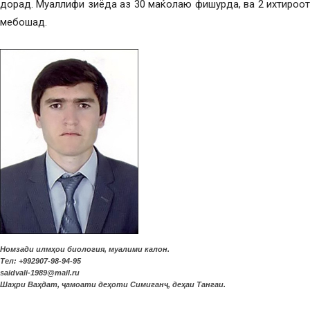
дорад. Муаллифи зиёда аз 30 маќолаю фишурда, ва 2 ихтироот
мебошад.
Номзади илмҳои биология, муалими калон.
Тел: +992907-98-94-95
saidvali-1989@mail.ru
Шаҳри Ваҳдат, ҷамоати деҳоти Симиганҷ, деҳаи Тангаи.