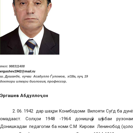
тел: 988311408
ergashev1942@mail.ru
ш. Душанбе, кучаи Асадулло Ѓуломов, х/18а, хуҷ. 19
доктори илмҳои биология, профессор.
Эргашев Абдулло
ҷон
2. 06. 1942 дар шаҳри Конибодоми Вилояти Суѓд ба дунё
омадааст. Солҳои 1948 -1964 донишҷӯи шӯъбаи рузонаи
Донишкадаи педагогии ба номи С.М Кирови Ленинобод (ҳоло