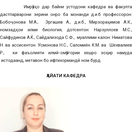
Имрӯзҳо дар байни устодони кафедра ва факулта
дастпарварони зерини онро ба монанди д.и.б профессорон:
Бобоҷонова М.А., Эргашев А., д.и.б., Мирзораҳимов А.К.,
номзадҳои илми биология, дотсентон: Нарзуллоев М.С.,
Сайфудинов А.Ќ., Сайдализода С.Ф., муаллими калон: Ниматова
Н. ва ассисентон: Усмонова Н.С., Саломиён К.М. ва Шехвалиев
Р., ки фаъолияти илмӣ-омӯзгории хешро зоҳир намуда
истодаанд, метавон бо ифтихормандӣ ном бурд.
ҲАЙАТИ КАФЕДРА