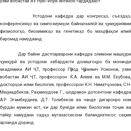
узви вобастаи АУ Ную-Йорк интихоб гардидааст.
Устодони кафедра дар конгресҳо, съездҳо,
конференсияҳо ва симпозиумҳои байналхалќӣ ва ҷумҳуриявии
физиологҳо, биохимикҳо ва генетикҳо бо маърӯзаҳои илмӣ
баромад намудаанд.
Дар байни дастпарварони кафедра олимони машҳури
ҷумҳурӣ ва устодони забардасти донишгоҳро ба монанди
академики АИ ҶТ, профессор Пӯлод Ҷӯраевич Усмонов, узви
вобастаи АИ ҶТ, профессорон: Ќ.А. Алиев ва М.М. Ёќубова,
докторҳои илми биология, профессорон К.Н. Ниматҷонова, С.Н.
Маҳмадбеков, Раҳмихудоев Г., шодравон дотсентони кафедра
А.Р. Эгамбердиев, Д.Т. Толибеков ва чанде дигаронро ном
бурдан мумкин аст, ки дар бунёди илми биологияи тоҷик ва
тайёр намудани садҳо мутахассисони баландихтисос саҳми
арзанда доранд.