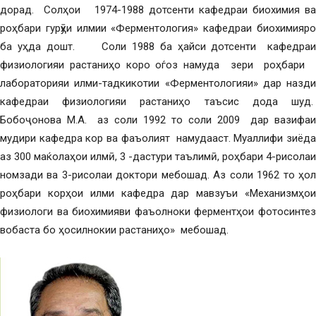
дорад. Солҳои 1974-1988 дотсенти кафедраи биохимия ва
роҳбари гурӯҳи илмии «Ферментология» кафедраи биохимияро
ба уҳда дошт. Соли 1988 ба ҳайси дотсенти кафедраи
физиологияи растаниҳо коро оѓоз намуда зери роҳбари ӯ
лабораторияи илми-тадкикотии «Ферментологияи» дар назди
кафедраи физиологияи растаниҳо таъсис дода шуд.
Бобоҷонова М.А. аз соли 1992 то соли 2009 дар вазифаи
мудири кафедра кор ва фаъолият намудааст. Муаллифи зиёда
аз 300 маќолаҳои илмӣ, 3 -дастури таълимӣ, роҳбари 4-рисолаи
номзади ва 3-рисолаи доктори мебошад. Аз соли 1962 то ҳол
роҳбари корҳои илми кафедра дар мавзуъи «Механизмҳои
физиологи ва биохимияви фаъолноки ферментҳои фотосинтез
вобаста бо ҳосилнокии растаниҳо» мебошад.