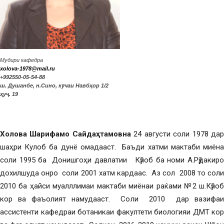
Мудири кафедра
xolova-1978@mail.ru
+992550-05-54-88
ш. Душанбе, н.Сино, кӯчаи Навбҳор 1/2
ҳуҷ. 19
Холова Шарифамо Сайдаҳтамовна
24 августи соли 1978 да
шаҳри Кулоб ба дунё омадааст. Баъди хатми мактаби миёна
соли 1995 ба Донишгоҳи давлатии Кӯлоб ба номи А.Рӯдакиро
дохилшуда онро соли 2001 хатм кардаас. Аз сол 2008 то соли
2010 ба ҳайси муалллимаи мактаби миёнаи раќами №2 ш.Кӯлоб
кор ва фаъолият намудааст. Соли 2010 дар вазифаи
ассистенти кафедраи ботаникаи факултети биологияи ДМТ кор