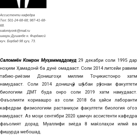
Ассистенти кафедра
Тел: 501-24-68-68; 987-41-68-
68.
salomiyonk@mail.ru
шаҳри Душанбе н. Фирдавсӣ
куч. Борбад 98 ҳуҷ. 73.
Саломиён Комрон Муҳаммаддовуд
29 декабри соли 1995 да
ноҳияи Ҳамадонӣ ба дунё омадааст. Соли 2014 литсейи равияи
табию-риёзии Донишгоҳи миллии Тоҷикистонро хатм
намудааст. Соли 2014 донишҷӯи шӯъбаи рӯзонаи факултети
биологияи ДМТ буда онро соли 2019 хатм намудааст.
Фаъолияти кориаашро аз соли 2018 ба ҳайси лаборанти
кафедраи физиологияи растаниҳои факултети биология оѓоз
намудааст. Аз моҳи сентябри 2020 ҳамчун ассистенти кафедра
фаъолият дорад. Муаллифи зиёда 8 маќолаҳои илмӣ ва
фишурда мебошад.