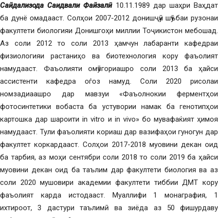
Сайдализода Саидвали Файзалӣ
10.11.1989 дар шаҳри Ваҳдат
ба дунё омадааст. Солҳои 2007-2012 донишҷӯи шӯъбаи рузонаи
факултети биологияи Донишгоҳи миллии Тоҷикистон мебошад.
Аз соли 2012 то соли 2013 ҳамчун лабаранти кафедраи
физиологияи растаниҳо ва биотехнология кору фаъолият
намудааст. Фаъолияти омӯзгориашро соли 2013 ба ҳайси
ассистенти кафедра оѓоз намуд. Соли 2020 рисолаи
номзадиаашро дар мавзуи «Фаъолнокии ферментҳои
фотосинтетики вобаста ба устувории намак ба генотипҳои
картошка дар шароити in vitro и in vivo» бо мувафаќият ҳимоя
намудааст. Тули фаъолияти кориаш дар вазифаҳои гуногун дар
факултет коркардааст. Солҳои 2017-2018 муовини декан оид
ба тарбия, аз моҳи сентябри соли 2018 то соли 2019 ба ҳайси
муовини декан оид ба таълим дар факултети биология ва аз
соли 2020 мушовири академии факултети тиббии ДМТ кору
фаъолият карда истодааст. Муаллифи 1 монаграфия, 1
ихтироот, 3 дастури таълимӣ ва зиёда аз 50 фишурдаву