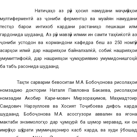
Натиҷаҳо аз рӯи ҳосил намудани маҷмӯаҳои
мултиферментӣ аз ҷониби ферментҳо ва муайян намудани
тестҳо барои интихоб кардани растаниҳо пешкаши илм
гардонида шудаанд. Аз рӯи мавзӯи илмии ин самти таҳќиќотӣ аз
ҷониби устодон ва кормандони кафедра беш аз 250 номгӯи
асарҳои илмӣ дар нашрияҳои байналхалќӣ, собиќ нашрияҳои
умумиттифоќӣ, дар нашрияҳои ҷумҳуриявию умумидонишгоҳӣ
ба табъ расонида шудаанд.
Таҳти сарварии бевоситаи М.А. Бобоҷонова рисолаҳои
номзадию доктории Наталя Павловна Бакаева, рисолаҳои
номзадии Акобир Кари-мович Мирзораҳимов, Маҳмадтоир
Саидович Нарзуллоев ва Хосият Тоҷибоева дифоъ карда
шудаанд. Бобоҷонова М.А. асосгузори аввалин ва ягона
мактаби энзимологҳо дар ҷумҳурӣ ба шумор меравад, ки он
имрӯзҳо шӯҳрати умумиҷаҳониро касб карда, ва худи ӯ бошад