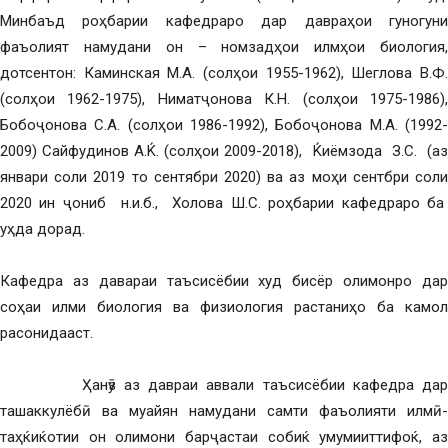
Минбаъд роҳбарии кафедраро дар давраҳои гуногуни
фаъолият намудани он – номзадҳои илмҳои биология,
дотсентон: Каминская М.А. (солҳои 1955-1962), Шеглова В.Ф.
(солҳои 1962-1975), Ниматҷонова К.Н. (солҳои 1975-1986),
Бобоҷонова С.А. (солҳои 1986-1992), Бобоҷонова М.А. (1992-
2009) Сайфудинов А.Ќ. (солҳои 2009-2018), Ќиёмзода З.С. (аз
январи соли 2019 то сентябри 2020) ва аз моҳи сентбри соли
2020 ин ҷониб н.и.б., Холова Ш.С. роҳбарии кафедраро ба
уҳда дорад.
Кафедра аз давараи таъсисёбии худ бисёр олимонро дар
соҳаи илми биология ва физиология растаниҳо ба камол
расонидааст.
Ҳанӯз аз давраи аввали таъсисёбии кафедра дар
ташаккулёбӣ ва муайян намудани самти фаъолияти илмӣ-
таҳќиќотии он олимони барҷастаи собиќ умумииттифоќ, аз