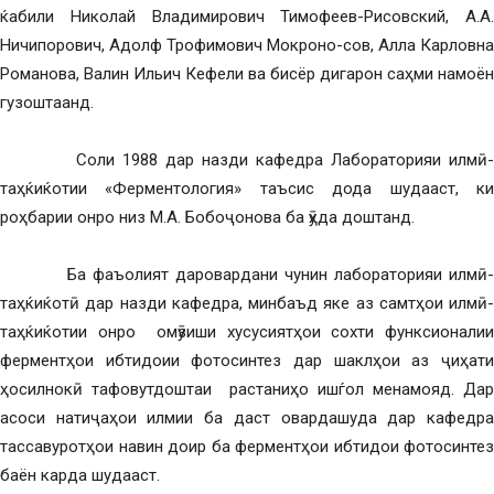
ќабили Николай Владимирович Тимофеев-Рисовский, А.А.
Ничипорович, Адолф Трофимович Мокроно-сов, Алла Карловна
Романова, Валин Ильич Кефели ва бисёр дигарон саҳми намоён
гузоштаанд.
Соли 1988 дар назди кафедра Лабораторияи илмӣ-
таҳќиќотии «Ферментология» таъсис дода шудааст, ки
роҳбарии онро низ М.А. Бобоҷонова ба ӯҳда доштанд.
Ба фаъолият даровардани чунин лабораторияи илмӣ-
таҳќиќотӣ дар назди кафедра, минбаъд яке аз самтҳои илмӣ-
таҳќиќотии онро омӯзиши хусусиятҳои сохти функсионалии
ферментҳои ибтидоии фотосинтез дар шаклҳои аз ҷиҳати
ҳосилнокӣ тафовутдоштаи растаниҳо ишѓол менамояд. Дар
асоси натиҷаҳои илмии ба даст овардашуда дар кафедра
тассавуротҳои навин доир ба ферментҳои ибтидои фотосинтез
баён карда шудааст.