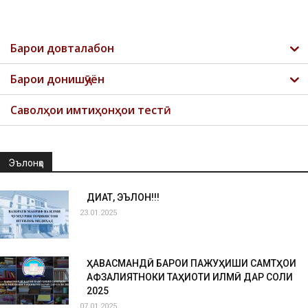
Барои довталабон
Барои донишҷӯён
Саволҳои имтиҳонҳои тестӣ
Эълонҳо
ДИҚҚАТ, ЭЪЛОН!!!
23.01.2025
ҲАВАСМАНДӢ БАРОИ ПАЖУҲИШИ САМТҲОИ
АФЗАЛИЯТНОКИ ТАҲҚИҚОТИ ИЛМӢ ДАР СОЛИ
2025
07.01.2025