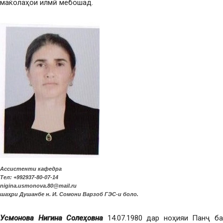
маќолаҳои илмӣ мебошад.
Ассистенти кафедра
Тел: +992937-80-07-14
nigina.usmonova.80@mail.ru
шаҳри Душанбе н. И. Сомони Варзоб ГЭС-и боло.
Усмонова Нигина Солеҳовна
14.07.1980 дар ноҳияи Панҷ б