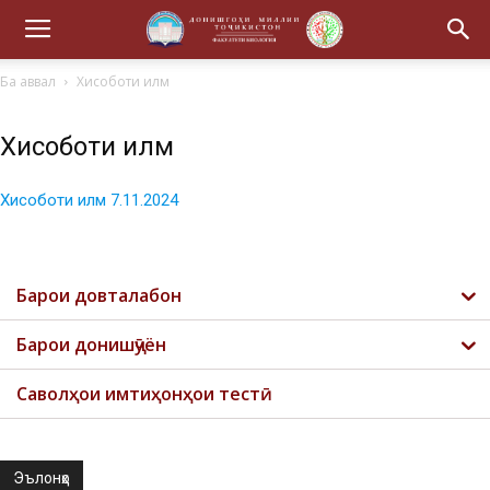
Ба аввал
Хисоботи илм
Хисоботи илм
Хисоботи илм 7.11.2024
Барои довталабон
Барои донишҷӯён
Саволҳои имтиҳонҳои тестӣ
Эълонҳо