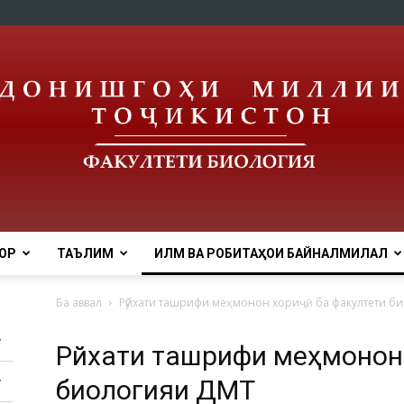
ОР
ТАЪЛИМ
ИЛМ ВА РОБИТАҲОИ БАЙНАЛМИЛАЛӢ
tnu
Ба аввал
Рӯйхати ташрифи меҳмонон хориҷӣ ба факултети б
Рӯйхати ташрифи меҳмонон
биологияи ДМТ