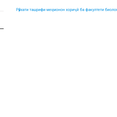
Рӯйхати ташрифи меҳмонон хориҷӣ ба факултети биол