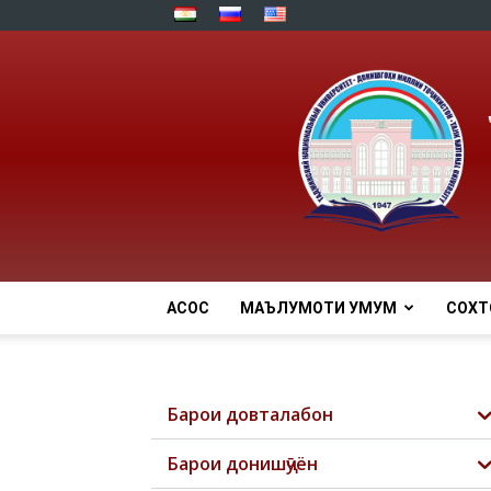
АСОСӢ
МАЪЛУМОТИ УМУМӢ
СОХТ
Барои довталабон
Барои донишҷӯён