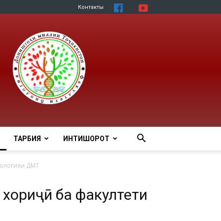
Контакты
ТАРБИЯ
ИНТИШОРОТ
иологияи ДМТ
 хориҷӣ ба факултети