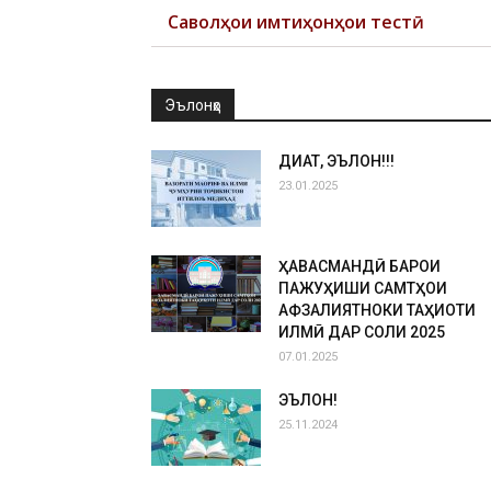
Саволҳои имтиҳонҳои тестӣ
Эълонҳо
ДИҚҚАТ, ЭЪЛОН!!!
23.01.2025
ҲАВАСМАНДӢ БАРОИ
ПАЖУҲИШИ САМТҲОИ
АФЗАЛИЯТНОКИ ТАҲҚИҚОТИ
ИЛМӢ ДАР СОЛИ 2025
07.01.2025
ЭЪЛОН!
25.11.2024