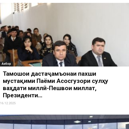
Ахбор
Тамошои дастаҷамъонаи пахши
мустақими Паёми Асосгузори сулҳу
ваҳдати миллӣ-Пешвои миллат,
Президенти...
16.12.2025