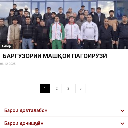
Ахбор
БАРГУЗОРИИ МАШҚҲОИ ПАГОҲИРӮЗӢ
06.12.2025
1
2
3
Барои довталабон
Барои донишҷӯён