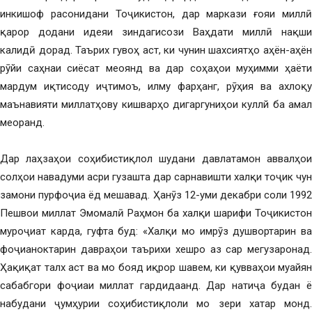
инкишоф расонидани Тоҷикистон, дар маркази ғояи миллӣ
қарор додани идеяи зиндагисози Ваҳдати миллӣ нақши
калидӣ дорад. Таърих гувоҳ аст, ки чунин шахсиятҳо аҳён-аҳён
рӯйи саҳнаи сиёсат меоянд ва дар соҳаҳои муҳимми ҳаёти
мардум иқтисоду иҷтимоъ, илму фарҳанг, рӯҳия ва ахлоқу
маънавияти миллатҳову кишварҳо дигаргуниҳои куллй ба амал
меоранд.
Дар лаҳзаҳои соҳибистиқлол шудани давлатамон аввалҳои
солҳои навадуми асри гузашта дар сарнавишти халқи тоҷик чун
замони пурфоҷиа ёд мешавад. Ҳанӯз 12-уми декабри соли 1992
Пешвои миллат Эмомалӣ Раҳмон ба халқи шарифи Тоҷикистон
муроҷиат карда, гуфта буд: «Халқи мо имрӯз душвортарин ва
фоҷианоктарин давраҳои таърихи хешро аз сар мегузаронад.
Ҳақиқат талх аст ва мо бояд иқрор шавем, ки қувваҳои муайян
сабабгори фоҷиаи миллат гардидаанд. Дар натиҷа будан ё
набудани ҷумҳурии соҳибистиқлоли мо зери хатар монд.