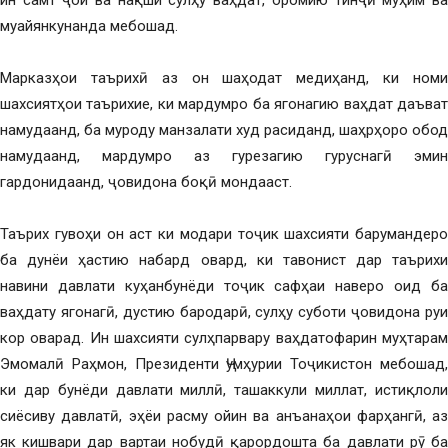
ин самт ҷой ва нақши сулҳу ваҳдат, оромию тинҷӣ муҳим ва
муайянкунанда мебошад.
Марказҳои таърихӣ аз он шаҳодат медиҳанд, ки номи
шахсиятҳои таърихие, ки мардумро ба ягонагию ваҳдат даъват
намудаанд, ба муроду манзалати худ расиданд, шаҳрҳоро обод
намудаанд, мардумро аз гурезагию гуруснагӣ эмин
гардонидаанд, ҷовидона боқӣ мондааст.
Таърих гувоҳи он аст ки модари тоҷик шахсияти барумандеро
ба дунёи ҳастию набард овард, ки тавонист дар таърихи
навини давлати куҳанбунёди тоҷик сафҳаи наверо оид ба
ваҳдату ягонагӣ, дустию бародарӣ, сулҳу суботи ҷовидона руи
кор оварад. Ин шахсияти сулҳпарвару ваҳдатофарин муҳтарам
Эмомалӣ Раҳмон, Президенти Ҷумҳурии Тоҷикистон мебошад,
ки дар бунёди давлати миллӣ, ташаккули миллат, истиқлоли
сиёсиву давлатӣ, эҳёи расму ойин ва анъанаҳои фарҳангӣ, аз
як кишвари дар вартаи нобудӣ қарордошта ба давлати рӯ ба