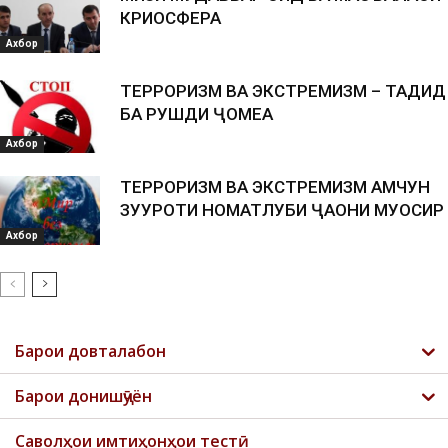
КРИОСФЕРА
Ахбор
ТЕРРОРИЗМ ВА ЭКСТРЕМИЗМ – ТАҲДИД
БА РУШДИ ҶОМЕА
Ахбор
ТЕРРОРИЗМ ВА ЭКСТРЕМИЗМ ҲАМЧУН
ЗУҲУРОТИ НОМАТЛУБИ ҶАҲОНИ МУОСИР
Ахбор
Барои довталабон
Барои донишҷӯён
Саволҳои имтиҳонҳои тестӣ