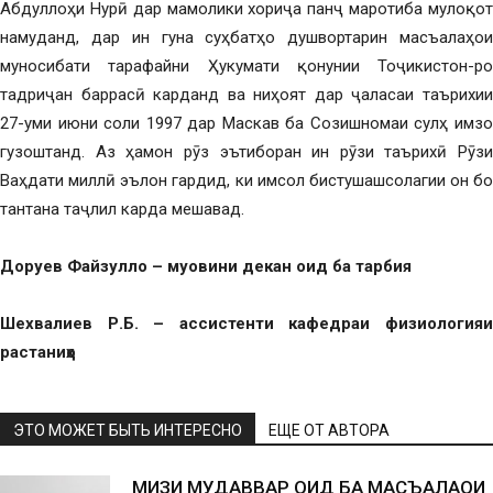
Абдуллоҳи Нурӣ дар мамолики хориҷа панҷ маротиба мулоқот
намуданд, дар ин гуна суҳбатҳо душвортарин масъалаҳои
муносибати тарафайни Ҳукумати қонунии Тоҷикистон-ро
тадриҷан баррасӣ карданд ва ниҳоят дар ҷаласаи таърихии
27-уми июни соли 1997 дар Маскав ба Созишномаи сулҳ имзо
гузоштанд. Аз ҳамон рӯз эътиборан ин рӯзи таърихӣ Рӯзи
Ваҳдати миллӣ эълон гардид, ки имсол бистушашсолагии он бо
тантана таҷлил карда мешавад.
Доруев Файзулло – муовини декан оид ба тарбия
Шехвалиев Р.Б. – ассистенти кафедраи физиологияи
растаниҳо
ЭТО МОЖЕТ БЫТЬ ИНТЕРЕСНО
ЕЩЕ ОТ АВТОРА
МИЗИ МУДАВВАР ОИД БА МАСЪАЛАҲОИ