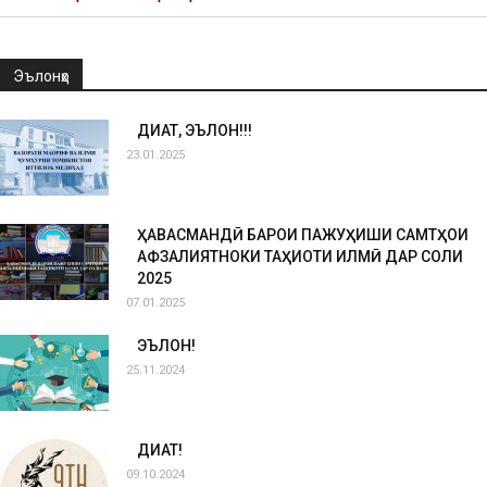
Эълонҳо
ДИҚҚАТ, ЭЪЛОН!!!
23.01.2025
ҲАВАСМАНДӢ БАРОИ ПАЖУҲИШИ САМТҲОИ
АФЗАЛИЯТНОКИ ТАҲҚИҚОТИ ИЛМӢ ДАР СОЛИ
2025
07.01.2025
ЭЪЛОН!
25.11.2024
ДИҚҚАТ!
09.10.2024