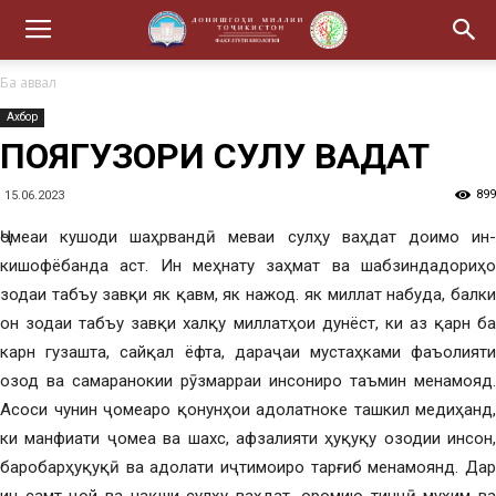
Ба аввал
Ахбор
ПОЯГУЗОРИ СУЛҲУ ВАҲДАТ
899
15.06.2023
Ҷомеаи кушоди шаҳрвандӣ меваи сулҳу ваҳдат доимо ин-
кишофёбанда аст. Ин меҳнату заҳмат ва шабзиндадориҳо
зодаи табъу завқи як қавм, як нажод. як миллат набуда, балки
он зодаи табъу завқи халқу миллатҳои дунёст, ки аз қарн ба
карн гузашта, сайқал ёфта, дараҷаи мустаҳками фаъолияти
озод ва самаранокии рӯзмарраи инсониро таъмин менамояд.
Асоси чунин ҷомеаро қонунҳои адолатноке ташкил медиҳанд,
ки манфиати ҷомеа ва шахс, афзалияти ҳуқуқу озодии инсон,
баробарҳуқуқӣ ва адолати иҷтимоиро тарғиб менамоянд. Дар