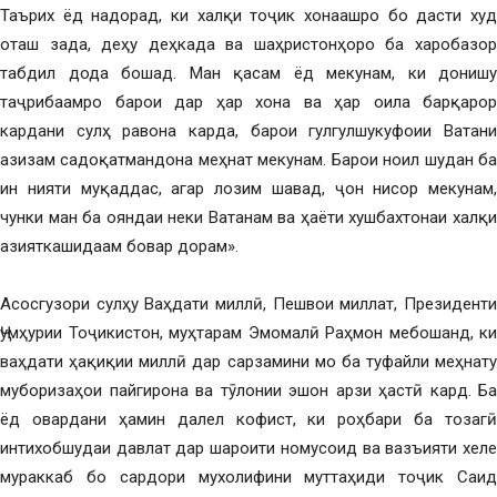
Таърих ёд надорад, ки халқи тоҷик хонаашро бо дасти худ
оташ зада, деҳу деҳкада ва шаҳристонҳоро ба харобазор
табдил дода бошад. Ман қасам ёд мекунам, ки донишу
таҷрибаамро барои дар ҳар хона ва ҳар оила барқарор
кардани сулҳ равона карда, барои гулгулшукуфоии Ватани
азизам садоқатмандона меҳнат мекунам. Барои ноил шудан ба
ин нияти муқаддас, агар лозим шавад, ҷон нисор мекунам,
чунки ман ба ояндаи неки Ватанам ва ҳаёти хушбахтонаи халқи
азияткашидаам бовар дорам».
Асосгузори сулҳу Ваҳдати миллӣ, Пешвои миллат, Президенти
Ҷумҳурии Тоҷикистон, муҳтарам Эмомалӣ Раҳмон мебошанд, ки
ваҳдати ҳақиқии миллӣ дар сарзамини мо ба туфайли меҳнату
муборизаҳои пайгирона ва тӯлонии эшон арзи ҳастӣ кард. Ба
ёд овардани ҳамин далел кофист, ки роҳбари ба тозагӣ
интихобшудаи давлат дар шароити номусоид ва вазъияти хеле
мураккаб бо сардори мухолифини муттаҳиди тоҷик Саид