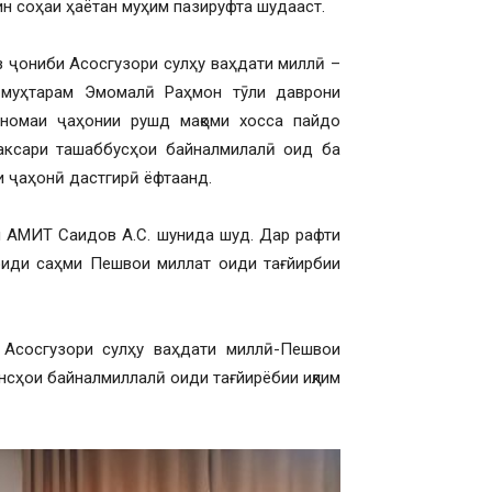
н соҳаи ҳаётан муҳим пазируфта шудааст.
з ҷониби Асосгузори сулҳу ваҳдати миллӣ –
 муҳтарам Эмомалӣ Раҳмон тӯли даврони
зномаи ҷаҳонии рушд мақоми хосса пайдо
и аксари ташаббусҳои байналмилалӣ оид ба
 ҷаҳонӣ дастгирӣ ёфтаанд.
и АМИТ Саидов А.С. шунида шуд. Дар рафти
иди саҳми Пешвои миллат оиди тағйирбии
Асосгузори сулҳу ваҳдати миллӣ-Пешвои
нсҳои байналмиллалӣ оиди тағйирёбии иқлим