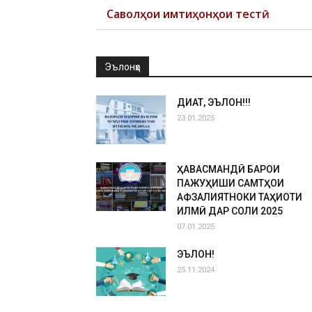
Саволҳои имтиҳонҳои тестӣ
Эълонҳо
ДИҚҚАТ, ЭЪЛОН!!!
23.01.2025
ҲАВАСМАНДӢ БАРОИ
ПАЖУҲИШИ САМТҲОИ
АФЗАЛИЯТНОКИ ТАҲҚИҚОТИ
ИЛМӢ ДАР СОЛИ 2025
07.01.2025
ЭЪЛОН!
25.11.2024