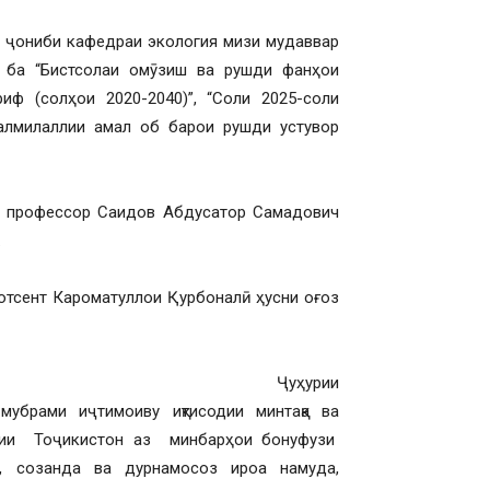
з ҷониби кафедраи экология мизи мудаввар
 ба “Бистсолаи омӯзиш ва рушди фанҳои
иф (солҳои 2020-2040)”, “Соли 2025-соли
алмилаллии амал об барои рушди устувор
., профессор Саидов Абдусатор Самадович
.
дотсент Кароматуллои Қурбоналӣ ҳусни оғоз
тии Ҷуҳурии
убрами иҷтимоиву иқтисодии минтақа ва
рии Тоҷикистон аз минбарҳои бонуфузи
, созанда ва дурнамосоз ироа намуда,