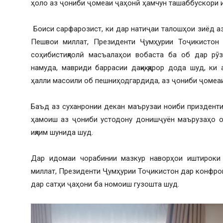
ҳоло аз ҷониби ҷомеаи ҷаҳонӣ ҳамчун ташаббускори и
Боиси сарфарозист, ки дар натиҷаи талошҳои зиёд а
Пешвои миллат, Президенти Ҷумҳурии Тоҷикистон
соҳибистиқлолӣ масъалаҳои вобаста ба об дар рӯ
намуда, мавриди баррасии дақиқ қарор дода шуд, к
ҳалли масоили об пешниҳодгардида, аз ҷониби ҷомеаи
Баъд аз суханронии декан маърузаи ноиби приздент
ҳамоиш аз ҷониби устодону донишҷуён маърузаҳо о
иқлим шунида шуд.
Дар идомаи чорабинии мазкур наворҳои иштироки 
миллат, Президенти Ҷумҳурии Тоҷикистон дар конфро
дар сатҳи ҷаҳони ба номоиш гузошта шуд.