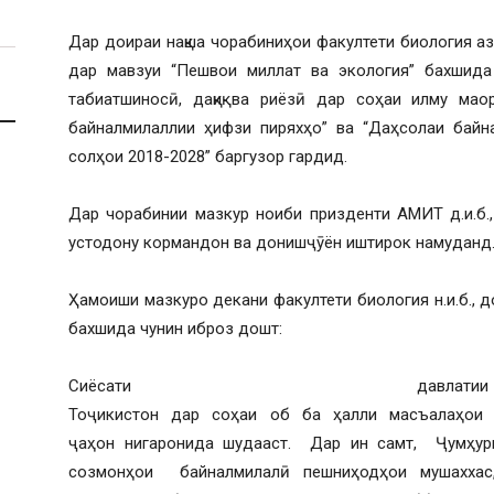
Дар доираи нақша чорабиниҳои факултети биология а
дар мавзуи “Пешвои миллат ва экология” бахшида
табиатшиносӣ, дақиқ ва риёзӣ дар соҳаи илму маор
байналмилаллии ҳифзи пиряхҳо” ва “Даҳсолаи байн
солҳои 2018-2028” баргузор гардид.
Дар чорабинии мазкур ноиби призденти АМИТ д.и.б
устодону кормандон ва донишҷӯён иштирок намуданд
Ҳамоиши мазкуро декани факултети биология н.и.б., 
бахшида чунин иброз дошт:
Сиёсати давла
Тоҷикистон дар соҳаи об ба ҳалли масъалаҳои м
ҷаҳон нигаронида шудааст. Дар ин самт, Ҷумҳу
созмонҳои байналмилалӣ пешниҳодҳои мушаххас