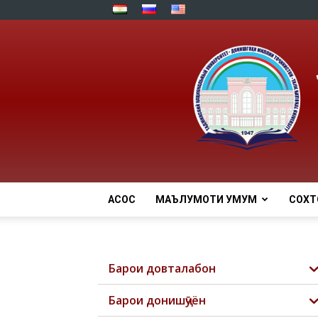
АСОСӢ
МАЪЛУМОТИ УМУМӢ
СОХТ
Барои довталабон
Барои донишҷӯён