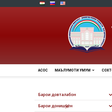
АСОСӢ
МАЪЛУМОТИ УМУМӢ
СОХТ
Барои довталабон
Барои донишҷӯён