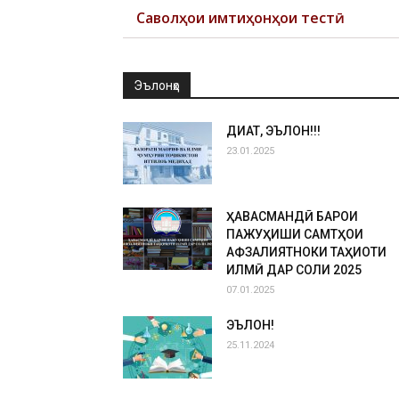
Саволҳои имтиҳонҳои тестӣ
Эълонҳо
ДИҚҚАТ, ЭЪЛОН!!!
23.01.2025
ҲАВАСМАНДӢ БАРОИ
ПАЖУҲИШИ САМТҲОИ
АФЗАЛИЯТНОКИ ТАҲҚИҚОТИ
ИЛМӢ ДАР СОЛИ 2025
07.01.2025
ЭЪЛОН!
25.11.2024