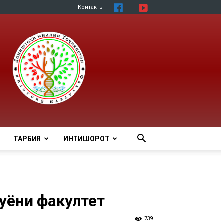
Контакты
ТАРБИЯ
ИНТИШОРОТ
ҷуёни факултет
739