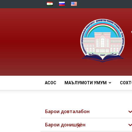
АСОСӢ
МАЪЛУМОТИ УМУМӢ
СОХТ
Барои довталабон
Барои донишҷӯён