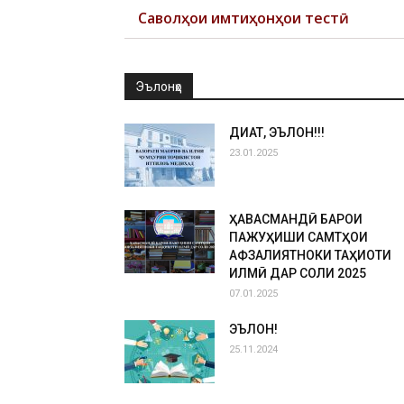
Саволҳои имтиҳонҳои тестӣ
Эълонҳо
ДИҚҚАТ, ЭЪЛОН!!!
23.01.2025
ҲАВАСМАНДӢ БАРОИ
ПАЖУҲИШИ САМТҲОИ
АФЗАЛИЯТНОКИ ТАҲҚИҚОТИ
ИЛМӢ ДАР СОЛИ 2025
07.01.2025
ЭЪЛОН!
25.11.2024