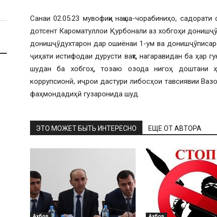
Санаи 02.05.23 мувофиқи нақша-чорабиниҳо, садорати 
дотсент Кароматуллои Қурбонали аз хобгоҳи донишҷӯ
донишҷӯдухтарон дар ошиёнаи 1-ум ва донишҷӯписар
ҷиҳати истифодаи дурусти вақт, нагаравидан ба ҳар гу
шудан ба хобгоҳ, тозаю озода нигоҳ доштани ҳ
коррупсионӣ, иҷрои дастури либосҳои тавсиявии Ваз
фаҳмондадиҳӣ гузаронида шуд.
ЭТО МОЖЕТ БЫТЬ ИНТЕРЕСНО
ЕЩЕ ОТ АВТОРА
Ахбор
Ахбор