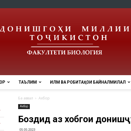
ОР
ТАЪЛИМ
ИЛМ ВА РОБИТАҲОИ БАЙНАЛМИЛАЛӢ
tnu
Ба аввал
Ахбор
Ахбор
Боздид аз хобгоҳи дониш
05.05.2023