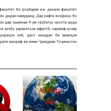
факултет бо роҳбарии и.в. декани факултет
ён дидан намуданд. Дар рафти вохӯриҳо бо
он дар ошиёнаи 9-ум сӯҳбатҳо ороста шуда
на ҳизбу ҳаракатҳои ифротӣ, саривақт ҳозир
уҷраҳои хоб, даст назадан ба амалҳои
орати маориф ва илми Ҷумҳурии Тоҷикистон
Ахбор