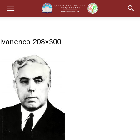
ivanenco-208×300