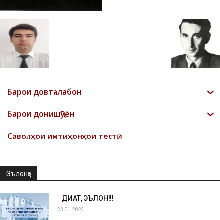
Барои довталабон
Барои донишҷӯён
Саволҳои имтиҳонҳои тестӣ
Эълонҳо
ДИҚҚАТ, ЭЪЛОН!!!
23.01.2025