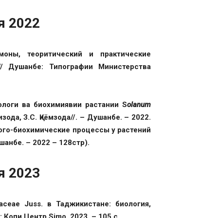
я 2022
моны, теоритический и практические
// Душанбе: Типографии Министерства
иологи ва биохимиявии растании S
olanum
да, З.С. Қиёмзода//. – Душанбе. – 2022.
лого-биохимические процессы у растений
анбе. – 2022 – 128стр).
я 2023
aceae Juss. в Таджикистане: биология,
Копи Центр Simo, 2023. – 105 с.