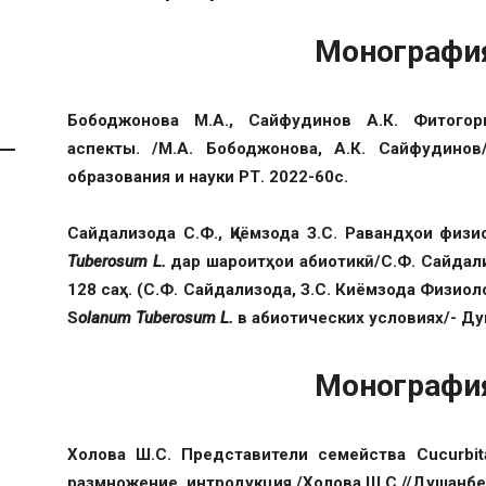
Монографи
Бободжонова М.А., Сайфудинов А.К. Фитогор
аспекты. /М.А. Бободжонова, А.К. Сайфудинов
образования и науки РТ. 2022-60с.
Сайдализода С.Ф., Қиёмзода З.С. Равандҳои физ
Tuberosum L.
дар шароитҳои абиотикӣ/С.Ф. Сайдализо
128 саҳ. (С.Ф. Сайдализода, З.С. Киёмзода Физио
S
olanum Tuberosum L.
в абиотических условиях/- Душ
Монографи
Холова Ш.С. Представители семейства Cucurbit
размножение, интродукция /Холова Ш.С.//Душанбе: 